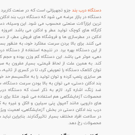
دستگاه درب بند
جزو تجهیزاتی است که در صنعت کاربرد گس
دستگاه در بازار عرضه می شود که دستگاه درب بند ادکلن 
ترین ابزارآلات صنعتی محسوب می شود. این وسیله، دست
کارگاه های کوچک تولید عطر و ادکلن می باشد. امروزه
ادکلن در عطرسازی ها و فروشگاه های فروش عطر، از دس
می کنند. برای بالا بردن سرعت عملکرد خود، به منظور ب
از این دستگاه بهره برد. در نتیجه استفاده از دستگاه د
دهی، موثر می باشد. این دستگاه کم وزن بوده و حجم ک
کند. به همین علت از لحاظ قیمتی، بسیار مقرون به ص
توان کلاهک دستگاه را تعویض کرد، تا در کسری از ثانیه، ه
هر سایزی پلمپ کرده و توان تولید را به ماکسیسم حد خو
بند ادکلن دستی، می توان به بالا بودن سرعت دستگاه، س
ضد زنگ، اشاره کرد. لازم به ذکر است که دستگاه درب
محصولات آزمایشگاهی هم استفاده می شود. مثلا برای د
های دارویی مانند آمپول پنی سیلین و الکل و غیره به
درب بند ادکلن دستی در بخش آزمایشگاهی، اهمیت ویژه تر
در سلامت افراد مختلف بسیار تاثیرگذارند. بنابراین نبا
محصولات رخ دهد.