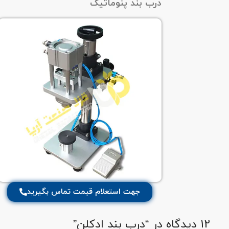
درب بند پنوماتیک
جهت استعلام قیمت تماس بگیرید
12 دیدگاه در “
درب بند ادکلن
”