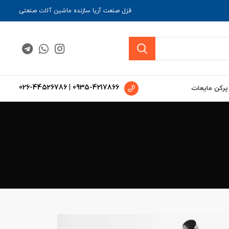
قزل صنعت آریا سازنده ماشین آلات صنعتی
026-44526786
|
0935-4217866
 پرکن مایعات