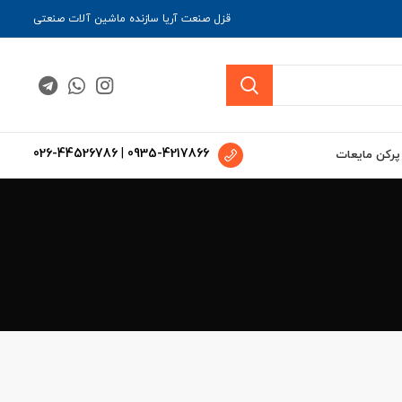
قزل صنعت آریا سازنده ماشین آلات صنعتی
026-44526786
|
0935-4217866
 پرکن مایعات