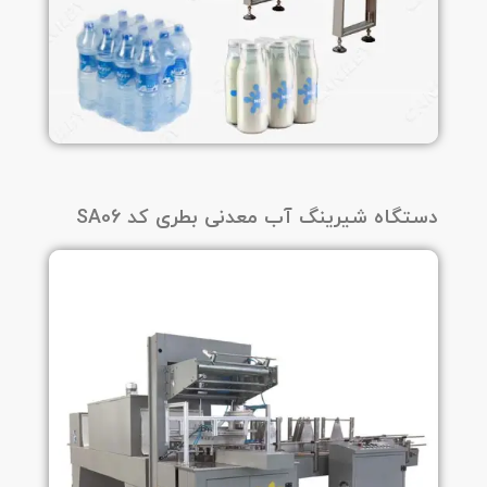
دستگاه شیرینگ آب معدنی بطری کد SA06