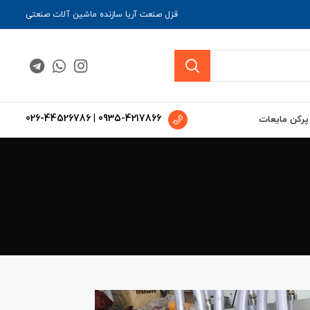
قزل صنعت آریا سازنده ماشین آلات صنعتی
026-44526786
|
0935-4217866
 پرکن مایعات