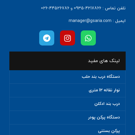
تلفن تماس :
4217866-0935
و
44526786-026
ایمیل :
manager@gsaria.com
لینک های مفید
دستگاه درب بند حلب
نوار نقاله 12 متری
درب بند ادکلن
دستگاه پرکن پودر
پرکن بستنی