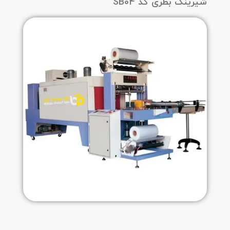
شیرینگ بطری کد SB04