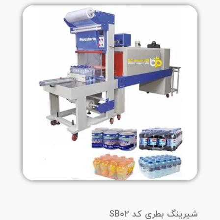
شیرینگ بطری کد SB02