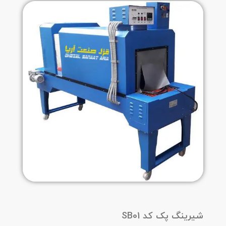
شیرینگ پک کد SB01