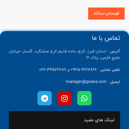
تماس با ما
آدرس :
استان البرز، کرج، جاده قدیم کرج هشتگرد، گلسار، خیابان
خلیج فارس، پلاک 16
تلفن تماس :
4217866-0935
و
44526786-026
ایمیل :
manager@gsaria.com
لینک های مفید