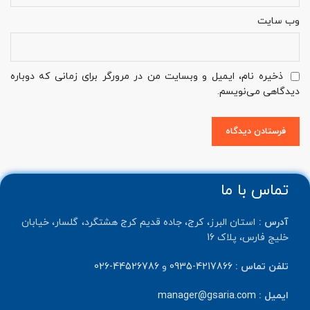
وب‌ سایت
ذخیره نام، ایمیل و وبسایت من در مرورگر برای زمانی که دوباره
دیدگاهی می‌نویسم.
تماس با ما
آدرس :
استان البرز، کرج، جاده قدیم کرج هشتگرد، گلسار، خیابان
خلیج فارس، پلاک 16
تلفن تماس :
4217866-0935
و
44526786-026
ایمیل :
manager@gsaria.com