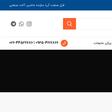
قزل صنعت آریا سازنده ماشین آلات صنعتی
026-44526786
|
0935-4217866
 پرکن مایعات