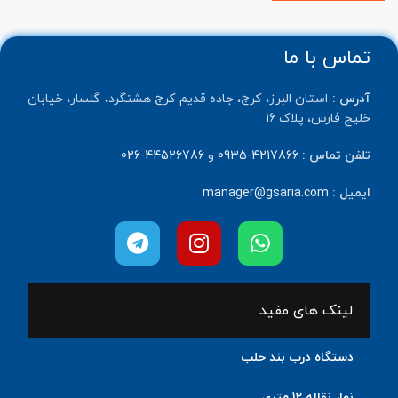
تماس با ما
آدرس :
استان البرز، کرج، جاده قدیم کرج هشتگرد، گلسار، خیابان
خلیج فارس، پلاک 16
تلفن تماس :
4217866-0935
و
44526786-026
ایمیل :
manager@gsaria.com
لینک های مفید
دستگاه درب بند حلب
نوار نقاله 12 متری