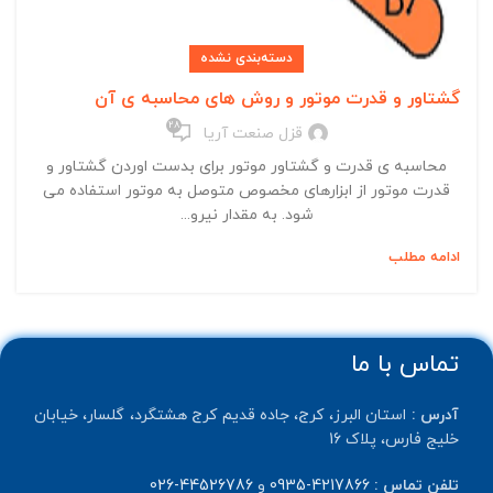
دسته‌بندی نشده
گشتاور و قدرت موتور و روش های محاسبه ی آن
28
قزل صنعت آریا
محاسبه ی قدرت و گشتاور موتور برای بدست اوردن گشتاور و
قدرت موتور از ابزارهای مخصوص متوصل به موتور استفاده می
شود. به مقدار نیرو...
ادامه مطلب
تماس با ما
آدرس :
استان البرز، کرج، جاده قدیم کرج هشتگرد، گلسار، خیابان
خلیج فارس، پلاک 16
تلفن تماس :
4217866-0935
و
44526786-026