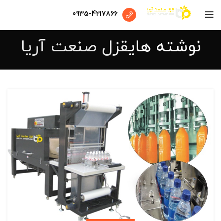
0935-4217866
نوشته های
قزل صنعت آریا