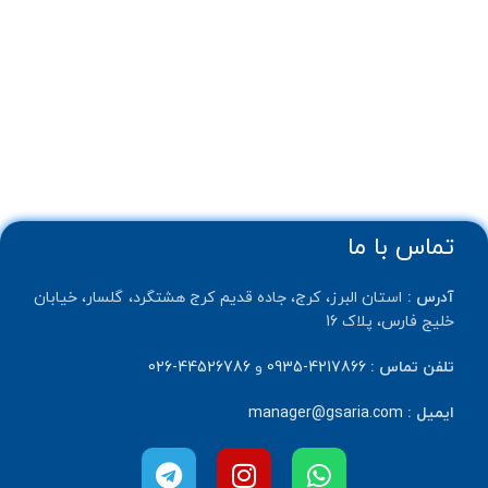
تماس با ما
آدرس :
استان البرز، کرج، جاده قدیم کرج هشتگرد، گلسار، خیابان
خلیج فارس، پلاک 16
تلفن تماس :
4217866-0935
و
44526786-026
ایمیل :
manager@gsaria.com