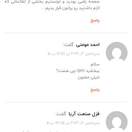
صفحه راضی بودید و تونستیم بخشی از اطلاعاتی که
لازم داشتید رو براتون قرار بدیم…
پاسخ
احمد مومنی
گفت:
سپتامبر 3, 2021 در 12:51 ب.ظ
سلام
ببخشید rpm چی هست؟
خیلی ممنون
پاسخ
قزل صنعت آریا
گفت:
سپتامبر 10, 2021 در 12:05 ب.ظ