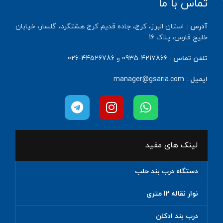
تماس با ما
آدرس :
استان البرز، کرج، جاده قدیم کرج هشتگرد، گلسار، خیابان
خلیج فارس، پلاک 16
تلفن تماس :
4217866-0935
و
44526786-026
ایمیل :
manager@gsaria.com
لینک های مفید
دستگاه درب بند حلب
نوار نقاله 12 متری
درب بند ادکلن