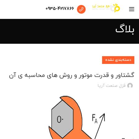
0935-4217866
بلاگ
دسته‌بندی نشده
گشتاور و قدرت موتور و روش های محاسبه ی آن
قزل صنعت آریا