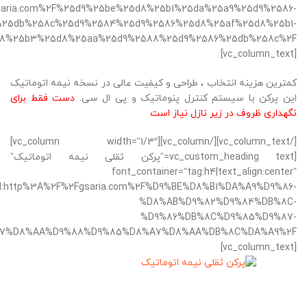
Fgsaria.com%2F%25d9%25be%25d8%25b1%25da%25a9%25d9%2586-
25db%258c%25d9%2584%25d9%2586%25d8%25af%25d8%25b1-
[vc_column_text]
کمترین هزینه انتخاب ، طراحی و کیفیت عالی در نسخه نیمه اتوماتیک
این پرکن با سیستم کنترل پنوماتیک و پی ال سی.
دست فقط برای
نگهداری ظروف در زیر نازل نیاز است
[/vc_column_text][/vc_column][vc_column width=”1/3″]
[vc_custom_heading text=”پرکن ثقلی نیمه اتوماتیک”
font_container=”tag:h4|text_align:center”
url:http%3A%2F%2Fgsaria.com%2F%D9%BE%D8%B1%DA%A9%D9%86-
%D8%AB%D9%82%D9%84%DB%8C-
%D9%86%DB%8C%D9%85%D9%87-
[vc_column_text]