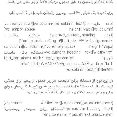
نکته:حداکثر راندمان به طور معمول نزدیک 75% از بار نامی می باشد
برای نمونه یک موتور 20 اسب بهترین راندمان خود را در 15 اسب دارد
ادامه دارد……..[/vc_column_text][/vc_column][/vc_row][vc_row]
[vc_column][vc_empty_space height=”75px”]
[vc_custom_heading text=”شاید علاقمند باشید…”
font_container=”tag:h4|font_size:24|text_align:center”]
[vc_empty_space height=”75px”][/vc_column][vc_column
width=”1/3″][vc_custom_heading text=”دستگاه پرکن مایعات
سرریز” font_container=”tag:h4|text_align:center”
link=”url:http%3A%2F%2Fgsaria.com%2Foverflow-fluid-
filler%2F|||”][vc_column_text]
در این نوع از دستگاه پرکن مایعات سرریز معمولا از پمپ برای عملکرد
نیمه اتوماتیک دستگاه استفاده میشود.
پر شدن توسط شیر های هوای
برقی و پمپ
توسط کنترل های بکار رفته تنظیم می شود
[/vc_column_text][/vc_column][vc_column width=”1/3″]
[vc_custom_heading text=”دستگاه پرکن سیلندر پیستونی”
font_container=”tag:h4|text_align:center”