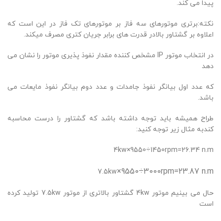
پیدا می کند.
نکته:برتری موتورهای سه فاز بر موتورهای تک فاز در این است که
اعلاوه بر گشتاور بالادر قدرت های برابر جریان کتری مصرف میکند.
در انتخاب موتور IP مشخص کننده مقدار نفوذ پذیری موتور را نشان می
دهد
که عدد اول بیانگر نفوذ جامدات و عدد دوم بیانگر نفوذ مایعات می
باشد.
طراح همیشه باید توجه داشته باشد که گشتاور را درست محاسبه
کندبه مثال زیر توجه کنید:
4kw×9550÷1450rpm=26.34 n.m
×9550÷3000rpm=23.87 n.m
7.5kw
حال می بینیم موتور 4kw گشتاور بالاتری از موتور 7.5kw تولید کرده
است