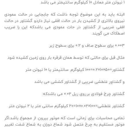
1 نیوتن متر معادل 10 کیلوگرم سانتیمتر می باشد
البته باید به این موضوع توجه داشت که جابجایی در حالت عمودی
نیروی بالاتری از کشیدن بار در حالت افقی نیاز داردو گشتاور در حالت
افقی ضریبی از گشتاور در حات عمودی می باشدکه این را ضریب
اصطکاک می گویند.
0.003 برای سطوح صاف و 0.2 برای سطوح زبر
مثال قبل برای حالتی که توسط همان قرقره بار روی زمین کشیده شود
گشتاور=50×10×0.2=100 کیلوگرم .سانتیمتر یا 10 نیوتن متر
و گشتاور غلطشی ضریبی از گشتاور کششی می باشد
گشتاور چرخ فولادی برروی ریل 0.02 می باشدکه:
گشتاور غلطشی=100×0.02×10=20 کیلوگرم سانتی متر یا 2 نیوتن متر
تمامی محاسبات برای زمانی است که موتور بیرون از مجموع باشد.اگر
موتور مستقیم به چرخ متصل شود شعاع دوران به شعاع شفت تغییر