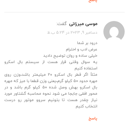
پاسخ
موسی میرزائی
گفت:
دسامبر 9, 2023 در 5:24 ب.ظ
درود بر شما
عرض ادب و احترام
خیلی ساده و روان توضیح دادید
یه سوال وقتی قرار هست از سیستم بال اسکرو
استفاده کنیم
مثلاً اگر قطر بال اسکرو ٢٠ میلیمتر باشد،وزن روی
مهره حدود ۵٠ کیلو گرم،یعنی وزن قطعا با میز که مهره
بال اسکرو بهش وصل شده ۵٠ کیلو گرم باشد و در
محور افقی جابجا می شود نحوه محاسبه گشتاور مورد
نیاز چقدر هست تا بتونیم سروو موتور رو درست
انتخاب کنیم
پاسخ